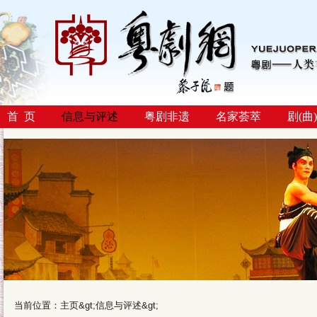
首 页
信息与评述
粤剧非遗
名家荟萃
剧(曲
当前位置：
主页
&gt;
信息与评述
&gt;