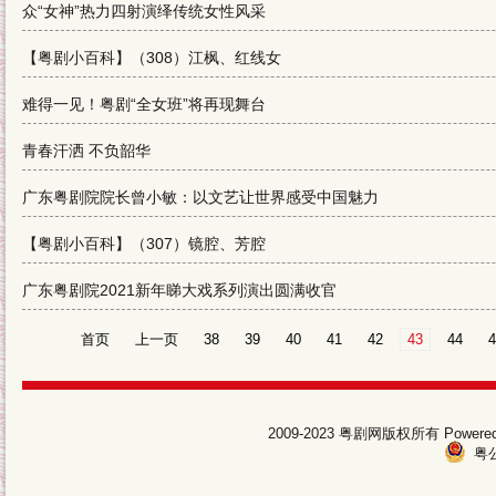
众“女神”热力四射演绎传统女性风采
【粤剧小百科】（308）江枫、红线女
难得一见！粤剧“全女班”将再现舞台
青春汗洒 不负韶华
广东粤剧院院长曾小敏：以文艺让世界感受中国魅力
【粤剧小百科】（307）镜腔、芳腔
广东粤剧院2021新年睇大戏系列演出圆满收官
首页
上一页
38
39
40
41
42
43
44
4
2009-2023 粤剧网版权所有 Pow
粤公