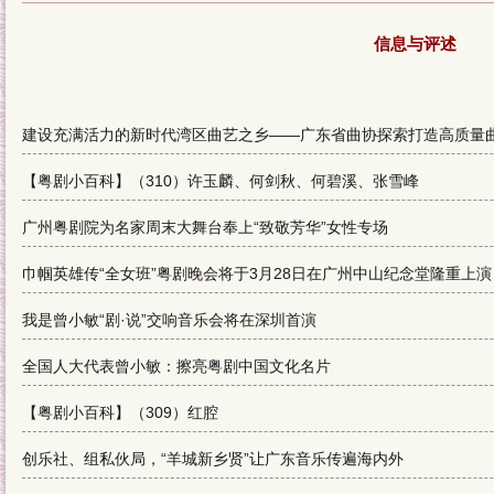
信息与评述
建设充满活力的新时代湾区曲艺之乡——广东省曲协探索打造高质量
【粤剧小百科】（310）许玉麟、何剑秋、何碧溪、张雪峰
广州粤剧院为名家周末大舞台奉上“致敬芳华”女性专场
巾帼英雄传“全女班”粤剧晚会将于3月28日在广州中山纪念堂隆重上演
我是曾小敏“剧·说”交响音乐会将在深圳首演
全国人大代表曾小敏：擦亮粤剧中国文化名片
【粤剧小百科】（309）红腔
创乐社、组私伙局，“羊城新乡贤”让广东音乐传遍海内外