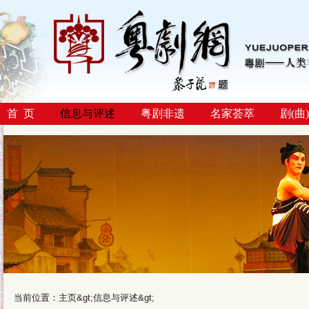
首 页
信息与评述
粤剧非遗
名家荟萃
剧(曲
当前位置：
主页
&gt;
信息与评述
&gt;