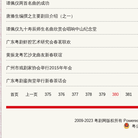
谭佩仪两首名曲的成功
唐滌生编撰之主要剧目介绍（之一）
谭佩仪九十寿辰师生名曲欣赏会唱响中山纪念堂
广东粤剧虾腔艺术研究会春茗联欢
黄振龙粤艺沙龙曲友新春联谊
广州市戏剧家协会举行2015年年会
广东粤剧銮舆堂举行新春茶话会
首页
上一页
375
376
377
378
379
380
381
2009-2023 粤剧网版权所有 Pow
粤公