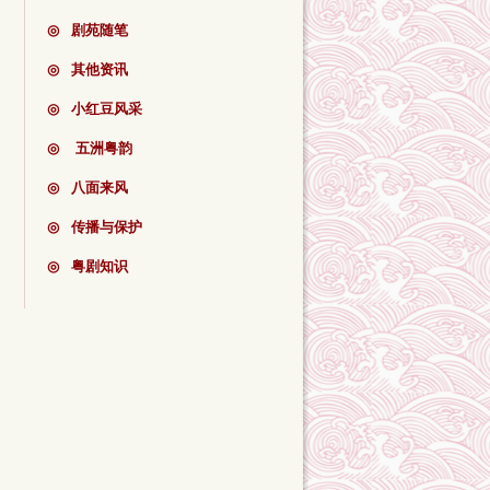
◎
剧苑随笔
◎
其他资讯
◎
小红豆风采
◎
五洲粤韵
◎
八面来风
◎
传播与保护
◎
粤剧知识