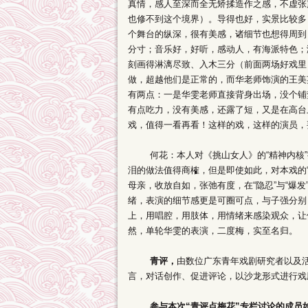
真情，感人至深而全无矫揉造作之感，不虚张
也修不到这个境界）。导得也好，实景比较多
个舞台的纵深，很有美感，诸细节也想得周到
分寸；音乐好，好听，感动人，有海派特色；
刻画得淋漓尽致、入木三分（前面两场好戏里
做，超越他们是正常的，而华老师饰演的王美
有两点：一是华雯老师直接背身出场，没个铺
有点吃力，没有美感，还露了短，又是在高台
戏，值得一看再看！这样的戏，这样的演员，
何花：本人对《挑山女人》的“精神内核”持
泪的做法值得商榷，但是即使如此，对本戏的“
母亲，收放自如，张弛有度，在“隐忍”与“爆发
绪，表演的细节感更是可圈可点，与子强分别，华
上，用唱腔，用肢体，用情绪来感染观众，让
然，单轮华雯的表演，二度梅，实至名归。
青评，
由数位广东青年戏剧研究者以及
言，对话创作、促进评论，以沙龙形式进行戏
参与本次“青评点梅花”专栏讨论的成员