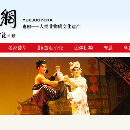
名家荟萃
剧(曲)目介绍
团体机构
专题
粤