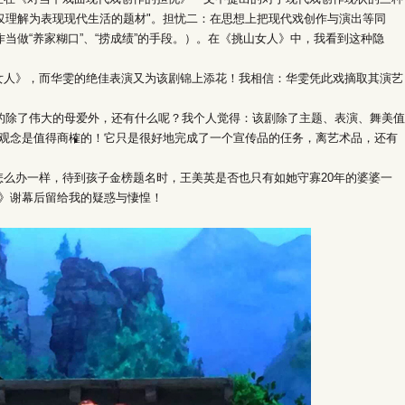
仅仅理解为表现现代生活的题材"。担忧二：在思想上把现代戏创作与演出等同
作当做“养家糊口”、“捞成绩”的手段。）。在《挑山女人》中，我看到这种隐
》，而华雯的绝佳表演又为该剧锦上添花！我相信：华雯凭此戏摘取其演艺
的除了伟大的母爱外，还有什么呢？我个人觉得：该剧除了主题、表演、舞美值
观念是值得商榷的！它只是很好地完成了一个宣传品的仼务，离艺术品，还有
办一样，待到孩子金榜题名时，王美英是否也只有如她守寡20年的婆婆一
》谢幕后留给我的疑惑与悽惶！