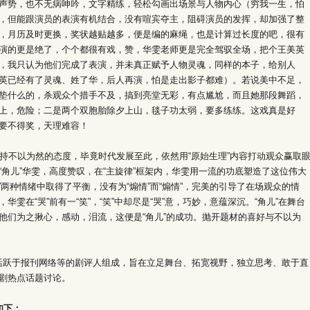
声势，也不无病呻吟，文字精练，轻松勾画出场景与人物内心（穷我一生，怕
，但能跟演员的表演有机结合，没有喧宾夺主，阻碍演员的发挥，却加强了整
，月历及时更换，奖状越贴越多，便是编的麻绳，也是计算过长度的吧，很有
演的更是绝了，个个都很有戏，赞，华雯老师更是完全驾驭全场，把个王美英
，我只认为他们完成了表演，并未真正赋予人物灵魂，同样的本子，给别人
英已经有了灵魂、姓了华，后人再演，怕是走出影子都难）。若说美中不足，
垫什么的，杀观众个措手不及，搞到亮堂无彩，有点尴尬，而且她那段舞蹈，
上，危险；二是两个双胞胎除夕上山，毯子功太弱，要多练练。这戏真是好
要不得奖，天理难容！
不以为然的态度，毕竟时代发展至此，依然用“原始生理”内容打动观众赢取
角儿”华雯，高度赞叹，在“主旋律”框架内，华雯用一流的功底塑造了这位伟大
”两种情绪中取得了平衡，没有为“煽情”而“煽情”，完美的引导了在场观众的情
雯在“哭”前有一“笑”，“笑”中却尽是“哭”意，巧妙，意蕴深沉。“角儿”在舞台
他们为之揪心，感动，泪流，这便是“角儿”的成功。抛开题材的喜好与不以为
活跃于报刊网络等的剧评人组成，旨在立足舞台、拓宽视野，独立思考、敢于直
剧热点话题讨论。
如下：