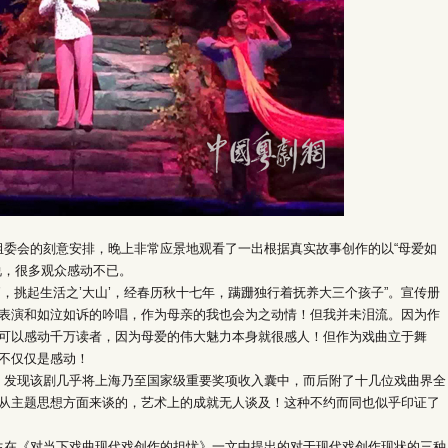
会的刻意安排，晚上非常应景地观看了一出根据真实故事创作的以“母爱如
说，很多观众感动不已。
，挑起生活之’大山’，经春历秋十七年，蹒跚独行着抚养大三个孩子”。宣传册
表演和如泣如诉的吟唱，作为母亲的我也会为之动情！但我并未泪流。因为作
可以感动千万读者，因为母爱的伟大魅力本身就很感人！但作为戏曲立于舞
不仅仅是感动！
现该剧几乎将上海乃至国家级重要奖项收入囊中，而后附了十几位戏曲界全
从主题思想方面来谈的，艺术上的成就无人谈及！这种不约而同也似乎印证了
《对当下戏曲现代戏创作的担忧》一文中提出的对于现代戏创作现状的三种