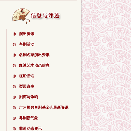
◎
演出资讯
◎
粤剧活动
◎
名剧名家演出资讯
◎
红派艺术动态信息
◎
红船旧话
◎
梨园逸事
◎
剧评与争鸣
◎
广州振兴粤剧基金会最新资讯
◎
粤剧新气象
◎
非遗动态资讯