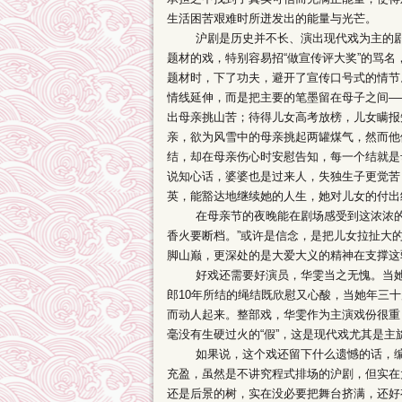
生活困苦艰难时所迸发出的能量与光芒。
沪剧是历史并不长、演出现代戏为主的剧种
题材的戏，特别容易招“做宣传评大奖”的骂
题材时，下了功夫，避开了宣传口号式的情节
情线延伸，而是把主要的笔墨留在母子之间—
出母亲挑山苦；待得儿女高考放榜，儿女瞒报
亲，欲为风雪中的母亲挑起两罐煤气，然而他
结，却在母亲伤心时安慰告知，每一个结就是
说知心话，婆婆也是过来人，失独生子更觉苦
英，能豁达地继续她的人生，她对儿女的付出
在母亲节的夜晚能在剧场感受到这浓浓的母
香火要断档。”或许是信念，是把儿女拉扯大
脚山巅，更深处的是大爱大义的精神在支撑这
好戏还需要好演员，华雯当之无愧。当她站
郎10年所结的绳结既欣慰又心酸，当她年三十
而动人起来。整部戏，华雯作为主演戏份很重
毫没有生硬过火的“假”，这是现代戏尤其是主
如果说，这个戏还留下什么遗憾的话，编导
充盈，虽然是不讲究程式排场的沪剧，但实在
还是后景的树，实在没必要把舞台挤满，还好