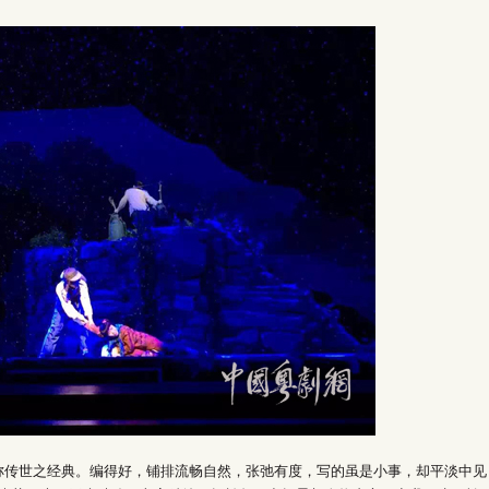
世之经典。编得好，铺排流畅自然，张弛有度，写的虽是小事，却平淡中见