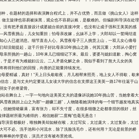
，在题材的选择和表演舞台程式上，并不占优势，而且做《挑山女人》这样
名，做主旋律也容易被抹黑，观众也不容易认账，是极难的。但编剧和导演在处理
。没有把矛盾直接设计成婆媳台前的直接冲突，也没有让成子强和王美英的感
—风雪夜挑山，儿女知重担；怕母亲改嫁，幺妹不上学，大郎却以一筐绳结道
知心人已逝消息。细节直击人心。风雪夜母子三人挑货上山，一双儿女心痛母
们却没能提起，这千斤担子好比母亲10年挑山之路，何其沉重；大郎从小爱打
母亲所挑的一趟山，10年来儿已细细记下来。最后，婆婆与媳妇道歉，掏心窝
，于是才有为难媳妇云云。二人矛盾化解之余，我似乎看到了熬大儿女的美
终将得到他们的回报，向善的正能量持续发光。
爱精诚，真好！“天上日头歇歇夜，月儿相帮来照亮，地上女人不得歇，歇
的信念，是与丈夫约定要送儿女读大学的信念在支撑这王美英一路17年往返于山
弱女子的脊梁骨。
在舞台上，一字一句地向这美英丈夫的遗像诉说她10年挑山苦，当她拿着大
风雪夜挑担上山之为那“一趟赚三趟”，人物随着她演绎的每一个细节越发地真
，但她情绪爆满，富有张力，却不失寸度，在很多细微之处都拿捏的很好，丝
旋律题材所最为难得的，相信她获“二度梅”也毫无悬念！
演音都极好，唯独舞美却如鲠在喉，太过写实，太过庞大，太过复杂，太过
大可不必。洗手池和小河流水，除了洗脸洗毛巾，还有何用？无论是前景的桥
有棒棒的华雯在，演员才没有被布景抢戏。