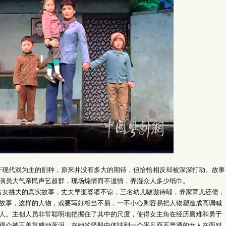
代戏为主的剧种，原来并没有多大的期待，但恰恰相反却被深深打动。故事
演员大气亲民声艺超群，现场煽情而不滥情，弄湿众人多少纸巾。
挑夫的真实故事，丈夫早逝婆婆不谅，三名幼儿嗷嗷待哺，养家育儿还债，
故事，这样的人物，戏要写好相当不易，一不小心则容易把人物塑造成高调喊
人。主创人员非常聪明地把握住了其中的尺度，使得女主角在经历磨难和勇于
观众被王美英感动落泪，在她的坚毅中体味到一个平凡而不普通的女人在面对