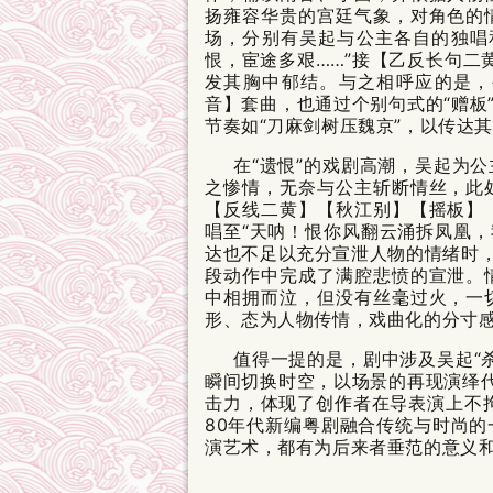
扬雍容华贵的宫廷气象，对角色的
场，分别有吴起与公主各自的独唱
恨，宦途多艰……”接【乙反长句二黄
发其胸中郁结。与之相呼应的是，
音】套曲，也通过个别句式的“赠板
节奏如“刀麻剑树压魏京”，以传达
在“遗恨”的戏剧高潮，吴起为
之惨情，无奈与公主斩断情丝，此
【反线二黄】【秋江别】【摇板】
唱至“天呐！恨你风翻云涌拆凤凰，
达也不足以充分宣泄人物的情绪时，
段动作中完成了满腔悲愤的宣泄。
中相拥而泣，但没有丝毫过火，一
形、态为人物传情，戏曲化的分寸
值得一提的是，剧中涉及吴起“
瞬间切换时空，以场景的再现演绎代
击力，体现了创作者在导表演上不
80年代新编粤剧融合传统与时尚
演艺术，都有为后来者垂范的意义