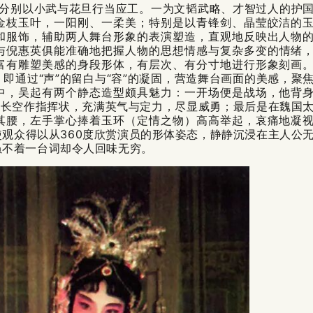
分别以小武与花旦行当应工。一为文韬武略、才智过人的护
金枝玉叶，一阳刚、一柔美；特别是以青锋剑、晶莹皎洁的
和服饰，辅助两人舞台形象的表演塑造，直观地反映出人物
与
倪惠英
俱能准确地把握人物的思想情感与复杂多变的情绪
富有雕塑美感的身段形体，有层次、有分寸地进行形象刻画
即通过“声”的留白与“容”的凝固，营造舞台画面的美感，聚
中，吴起有两个静态造型颇具魅力：一开场便是战场，他背
指长空作指挥状，充满英气与定力，尽显威勇；最后是在魏国
其腰，左手掌心捧着玉环（定情之物）高高举起，哀痛地凝
观众得以从360度欣赏演员的形体姿态，静静沉浸在主人公
虽不着一台词却令人回味无穷。