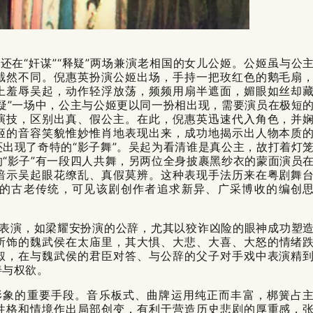
还在“奸谋”“释疑”两场兼演老相国的女儿公姬。公姬虽与公
截然不同。倪惠英扮演公姬出场，手持一把玫红色的鹅毛扇
上羞辱吴起，动作轻浮放荡，频频用扇半遮面，媚眼如丝却
疑”一场中，公主与公姬更以同一扮相出现，需要演员在极短
演技，区别出真、假公主。在此，倪惠英迅速代入角色，并
姬的音容笑貌惟妙惟肖地表现出来，成功地揭示出人物本质
出现了奇特的“影子舞”。吴起为看清谁是真公主，故打着灯
“影子”有一段四人共舞，另两位全身披裹黑纱衣的蒙面演员
暗示吴起眼花缭乱、真假莫辨。这种表现手法历来在粤剧舞
的古老传统，可见该剧创作者追求新异、广采博收的编创
表演，如梁耀安扮演的公辞，尤其以狡诈凶险的眼神成功塑
所饰的魏武侯在太庙里，其大惧、大悲、大喜、大怒的情绪
叔，在与魏武侯的君臣对答、与公辞的父子对手戏中表演精
善与权欲。
形象的重要手段。音乐板式、曲牌运用纯正而丰富，梆簧占
性格和情境作出局部创变，有利于营造历史悲剧的厚重感，