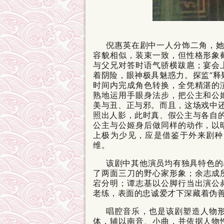
倪惠英在剧中一人分饰二角，她
容貌相似，装束一致，但性格形象
与父兄对答时语气骄横跋扈；宴会
着阴险，眼神极具魅惑力。探监“释
时间内完成角色转换，全凭精湛的
熟地运用手眼身法步，把公主和公
美与丑、正与邪。而且，这场戏中还
照出人影，此时真、假公主与各自的
公主与公姬身后做同样的动作，以
上极为少见，应是借鉴于外来剧种
维。
该剧中其他演员均有独具特色的
了两面三刀的野心家形象；
余志成
宕分明；谭志基以公脚行当出演公
老练，表面的忠诚爱才下深藏着伪
唱腔音乐，也是该剧塑造人物
体，辅以南音、小曲，并依据人物