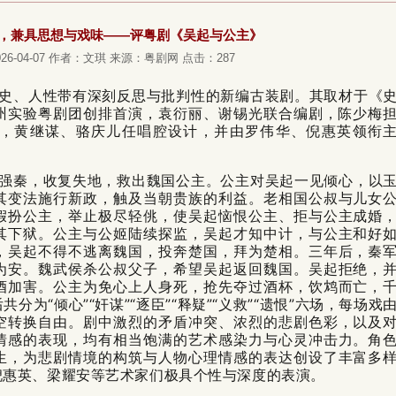
，兼具思想与戏味——评粤剧《吴起与公主》
-04-07
作者：文琪
来源：粤剧网
点击：
287
史、人性带有深刻反思与批判性的新编古装剧。其取材于《
由广州实验粤剧团创排首演，袁衍丽、谢锡光联合编剧，陈少梅
，黄继谋、骆庆儿任唱腔设计，并由罗伟华、倪惠英领衔
强秦，收复失地，救出魏国公主。公主对吴起一见倾心，以
其变法施行新政，触及当朝贵族的利益。老相国公叔与儿女
假扮公主，举止极尽轻佻，使吴起恼恨公主、拒与公主成婚
其下狱。公主与公姬陆续探监，吴起才知中计，与公主和好
，吴起不得不逃离魏国，投奔楚国，拜为楚相。三年后，秦
为安。魏武侯杀公叔父子，希望吴起返回魏国。吴起拒绝，
酒加害。公主为免心上人身死，抢先夺过酒杯，饮鸩而亡，
为“倾心”“奸谋”“逐臣”“释疑”“义救”“遗恨”六场，每场戏
空转换自由。剧中激烈的矛盾冲突、浓烈的悲剧色彩，以及
情感的表现，均有相当饱满的艺术感染力与心灵冲击力。角
生，为悲剧情境的构筑与人物心理情感的表达创设了丰富多
倪惠英、
梁耀安
等艺术家们极具个性与深度的表演。