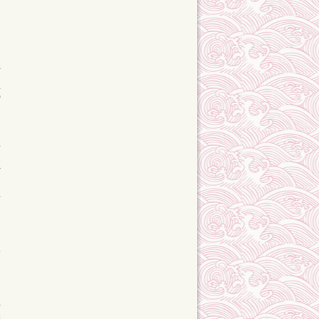
主
，
藏
的
娴
的
笼
在
台
思
造
跌
到
主
张