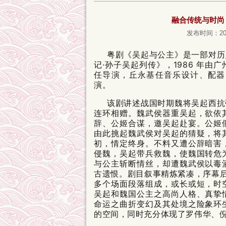
融合传统与时尚
发布时间：2026
粤剧《吴起与公主》是一部对历
记·孙子吴起列传
》，1986 年
任导演，丘永基任音乐设计、配器
演。
该剧讲述战国时期魏将吴起西抗
连环相赠。魏武侯器重吴起，欲依
辞、公姬合谋，邀吴起赴宴。公姬
由此挑起魏武侯对吴起的猜疑，将
初，情定终身。不料又遭公辞暗害
侵魏，吴起带兵救魏，使魏国转危
与公主斩断情丝，却遭魏武侯以毒
古遗恨。剧目叙事精炼紧凑，序幕后共分
多个场面段落组成，或长或短，时
吴起和魏国公主之高尚人格、真挚
命运之曲折变幻及其处境之险象环
的空间，同时充分体现了罗伟华、