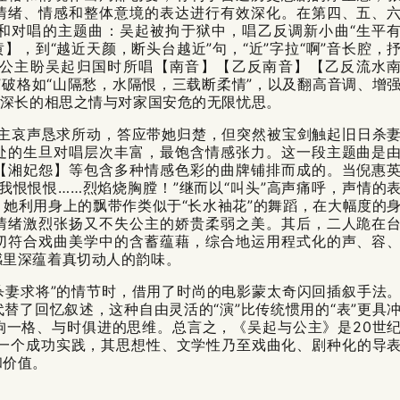
情绪、情感和整体意境的表达进行有效深化。在第四、五、
和对唱的主题曲：吴起被拘于狱中，唱乙反调新小曲“生平
】，到“越近天颜，断头台越近”句，“近”字拉“啊”音长腔，
公主盼吴起归国时所唱【
南音
】【乙反南音】【乙反流水
”破格如“山隔愁，水隔恨，三载断柔情”，以及翻高音调、增
其深长的相思之情与对家国安危的无限忧思。
公主哀声恳求所动，答应带她归楚，但突然被宝剑触起旧日杀
处的生旦对唱层次丰富，最饱含情感张力。这一段主题曲是
【湘妃怨】等包含多种情感色彩的曲牌铺排而成的。当倪惠
我恨恨恨……烈焰烧胸膛！”继而以“叫头”高声痛呼，声情的
她利用身上的飘带作类似于“长水袖花”的舞蹈，在大幅度的
情绪激烈张扬又不失公主的娇贵柔弱之美。其后，二人跪在
切符合戏曲美学中的含蓄蕴藉，综合地运用程式化的声、容
感里深蕴着真切动人的韵味。
杀妻求将”的情节时，借用了时尚的电影蒙太奇闪回插叙手法
替了回忆叙述，这种自由灵活的“演”比传统惯用的“表”更具
拘一格、与时俱进的思维。总言之，《吴起与公主》是20世
的一个成功实践，其思想性、文学性乃至戏曲化、剧种化的导
和价值。