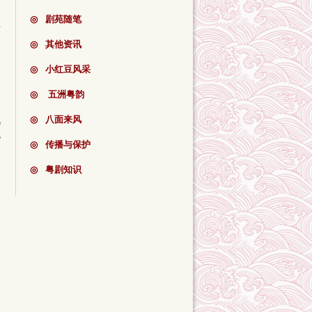
国
◎
剧苑随笔
玉
的
◎
其他资讯
，
。
◎
小红豆风采
焦
身
◎
五洲粤韵
太
视
◎
八面来风
无
◎
传播与保护
◎
粤剧知识