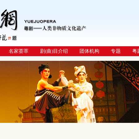
名家荟萃
剧(曲)目介绍
团体机构
专题
粤