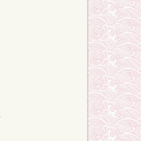
六
有
抒
南
强
妻
由
英
表
身
台
、
。
冲
纪
表