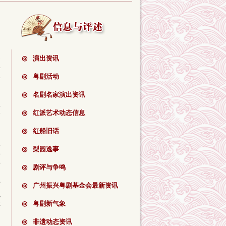
史
◎
演出资讯
担
主
◎
粤剧活动
◎
名剧名家演出资讯
玉
公
◎
红派艺术动态信息
，
◎
红船旧话
如
军
◎
梨园逸事
并
千
◎
剧评与争鸣
由
对
◎
广州振兴粤剧基金会最新资讯
色
样
◎
粤剧新气象
◎
非遗动态资讯