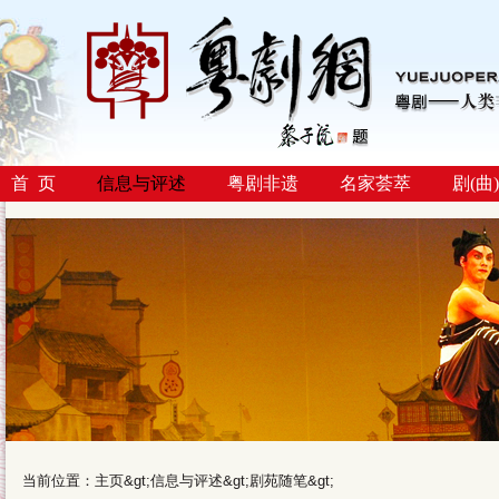
首 页
信息与评述
粤剧非遗
名家荟萃
剧(曲
当前位置：
主页
&gt;
信息与评述
&gt;
剧苑随笔
&gt;