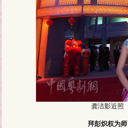
龚洁影近照
拜彭炽权为师