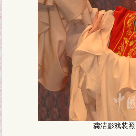
龚洁影戏装照