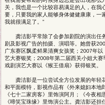
在我需要帮助的时候身边总是会出现那么
关，我也是一个比较容易满足的人，在我
要，只要我的家人能够身体健健康康，一
我就很满足了。”
龚洁影平常除了会参加剧院的演出任务
剧及影视广告的拍摄、演唱等。她曾获20
广东赛区飘柔鲜果清爽女孩奖；2007年
艺大赛银奖；2008年第二届西关小姐大赛
戏剧演艺大赛以《猴王借扇》获得银奖。
龚洁影是一位尝试全方位发展的年轻花
和平面模特，影视作品有《外来媳妇本地
《七十二家房客》里饰演阿月；《今夜相
《啼笑宝珠缘》里饰演公主。龚洁影还担