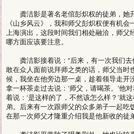
龚洁影是著名老倌彭炽权的徒弟，她开
《山乡风云》，我和师父彭炽权便有机会
上海演出，这段时间我们相处融洽，师父
哪方面应该要注意。
龚洁影接着说：“后来，有一次我们去
敢在众人面前说拜师之类的话，师父当时
候，我坐在他旁边那一桌，趁着领导走开
拿一杯茶走过去说：‘师父，请喝茶。’他对
着说：‘是这样的了，不然该怎么样？’就
弟。后来有一次跟师父的众多弟子一起吃
在那一次师父才隆重介绍我是他新收的徒弟