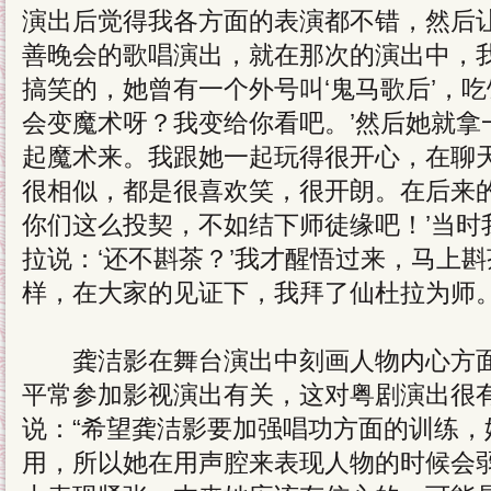
演出后觉得我各方面的表演都不错，然后
善晚会的歌唱演出，就在那次的演出中，
搞笑的，她曾有一个外号叫‘鬼马歌后’，吃
会变魔术呀？我变给你看吧。’然后她就拿
起魔术来。我跟她一起玩得很开心，在聊
很相似，都是很喜欢笑，很开朗。在后来的
你们这么投契，不如结下师徒缘吧！’当时
拉说：‘还不斟茶？’我才醒悟过来，马上斟
样，在大家的见证下，我拜了仙杜拉为师。
龚洁影在舞台演出中刻画人物内心方面
平常参加影视演出有关，这对粤剧演出很
说：“希望龚洁影要加强唱功方面的训练，
用，所以她在用声腔来表现人物的时候会