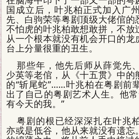
国成立后，叶兆柏正式加入广
先、白驹荣等粤剧顶级大佬倌的
不怕虎的叶兆柏敢想敢拼，不放
从一个根本就没有机会开口的龙
台上分量很重的丑生。
那些年，他先后师从薛觉先
少英等老倌，从《十五贯》中的
的“斩尾蛇”……叶兆柏在粤剧前
出了自己的粤剧艺术人生。他常
有今天的我。”
粤剧的根已经深深扎在叶兆
亦或是低谷，他从来就没有遗忘