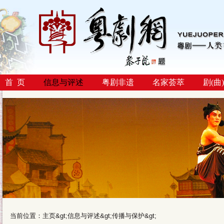
首 页
信息与评述
粤剧非遗
名家荟萃
剧(曲
当前位置：
主页
&gt;
信息与评述
&gt;
传播与保护
&gt;