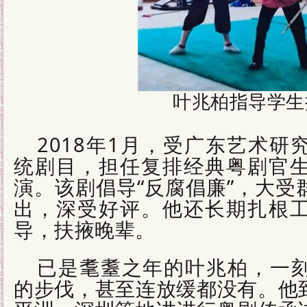
叶兆柏指导学生
2018年1月，受广东艺术
统剧目，担任复排经典粤剧官
演。该剧倡导“反腐倡廉”，大受
出，深受好评。他还长期扎根
导，扶掖晚辈。
已是耄耋之年的叶兆柏，一
的步伐，甚至连放缓都没有。他