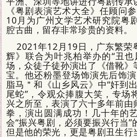
平洲、深圳等地讲进行粤剧传承
《粤剧表演艺术大全》任顾问参与
10月为广州文学艺术研究院粤
腔古曲，留存非常珍贵的资料。
2021年12月19日，广东繁
辉》联合为叶兆柏举办的“丑也
场，众徒子徒孙演出了《借靴》
宝。他还粉墨登场饰演先后饰演
脂马＂和《山乡风云》中“奸到出
尾蛇”，令观众捧腹大笑，专场
兴之所至，表演了六十多年前由
拳，演出圆满成功！几十年的
会“振兴粤剧，必须要振兴行当”
但是他的荣光，更是粤剧丑生行