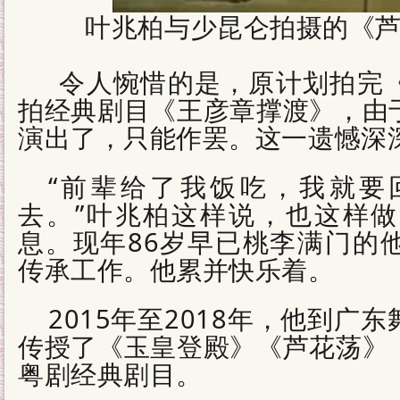
叶兆柏与少昆仑拍摄的《
令人惋惜的是，原计划拍完《
拍经典剧目《王彦章撑渡》，由
演出了，只能作罢。这一遗憾深
“前辈给了我饭吃，我就要
去。”叶兆柏这样说，也这样
息。现年86岁早已桃李满门的
传承工作。他累并快乐着。
2015年至2018年，他到广
传授了《玉皇登殿》《芦花荡》
粤剧经典剧目。