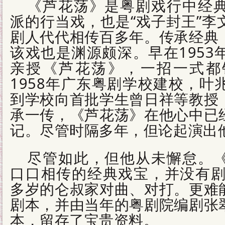
《芦花荡》是粤剧戏行中经
派的行当戏，也是“戏子封王”李
剧人代代相传百多年。传承经典
该戏也是渊源颇深。早在1953
亲授《芦花荡》，一招一式都
1958年广东粤剧学校建校，叶
到学校向首批学生曾日祥等教授
承一传，《芦花荡》在他心中已
记。尽管时隔多年，但论起演出
尽管如此，但他从未懈怠。
口口相传的经典戏宝，并没有剧
多岁的仑叔家对曲、对打。更难
剧本，并由当年的粤剧院编剧张
本，留存了宝贵资料。