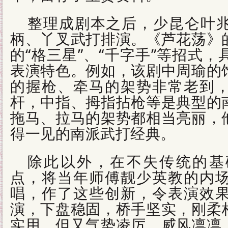
整理成剧本之后，少昆仑叶
柄、丫叉武打排演。《芦花荡》
的“格三星”、“千字手”等招式
表演特色。例如，该剧中周瑜的
的握枪、牵马的架势非常老到
杆，中指、拇指拈枪等是典型的
拖马、拉马的架势都相当亮丽，
得一见的南派武打经典。
除此以外，在不失传统的基
点，将当年师傅靓少英教的内
唱，作了这些创新，令表演效
演，下盘稳固，桥手坚实，刚柔
实用，但又气势凌厉，威风凛凛