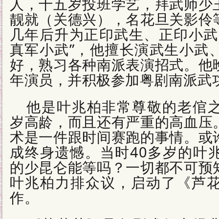
人，十五岁投班学艺，拜武师少
靓就（关德兴），名花旦关影伶
几年后升为正印武生、正印小武
真军小武”，他擅长演武生小武
好，熟习各种南派表演招式。他
年演员，并积极参加粤剧南派武
他是叶兆柏非常尊敬的老倌
岁高龄，而且还有严重的高血压
术是一件跟时间赛跑的事情。或
成终身遗憾。当时40多岁的叶
的少昆仑能等吗？一切都不可预
叶兆柏力排众议，启动了《芦
作。